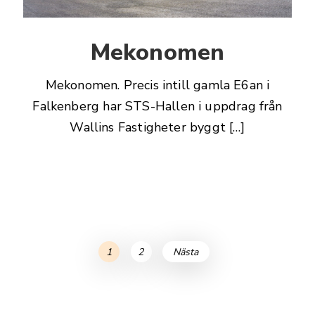
Mekonomen
Mekonomen. Precis intill gamla E6an i
Falkenberg har STS-Hallen i uppdrag från
Wallins Fastigheter byggt […]
Inläggsnavigering
Inläggsnavigering
Sida
Sida
1
2
Nästa